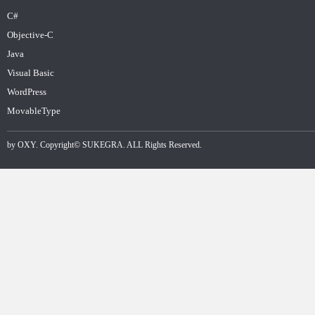
C#
Objective-C
Java
Visual Basic
WordPress
MovableType
by
OXY
. Copyright©
SUKEGRA
. ALL Rights Reserved.