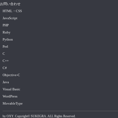
お問い合わせ
HTML・CSS
JavaScript
PHP
Ruby
Python
Perl
C
C++
C#
Objective-C
Java
Visual Basic
WordPress
MovableType
by
OXY
. Copyright©
SUKEGRA
. ALL Rights Reserved.