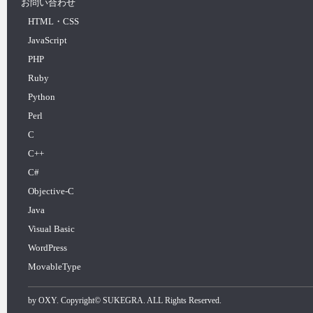
お問い合わせ
HTML・CSS
JavaScript
PHP
Ruby
Python
Perl
C
C++
C#
Objective-C
Java
Visual Basic
WordPress
MovableType
by
OXY
. Copyright©
SUKEGRA
. ALL Rights Reserved.