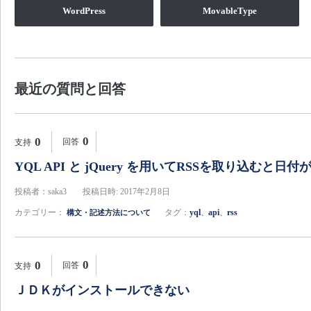
WordPress
MovableType
最近の質問と回答
0
0
回答
支持
YQL API と jQuery を用いてRSSを取り込むと日付が
投稿者：saka3
投稿日時: 2017年2月8日
カテゴリー：
タグ：
yql
api
rss
構文・記述方法について
、
、
0
0
回答
支持
ＪＤＫがインストールできない