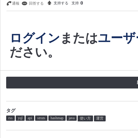
0
支持
ログイン
または
ユーザ
ださい。
タグ
rss
yql
api
struts
hashmap
java
使い方
運営