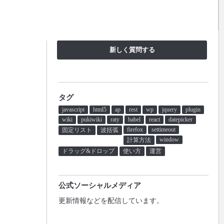
新しく質問する
タグ
javascript
html5
ap
rest
wp
jquery
plugin
wiki
pukiwiki
raty
babel
react
datepicker
firefox
settimeout
固定リスト
波括弧
window
計算方法
ドラッグ&ドロップ
使い方
運営
公式ソーシャルメディア
更新情報などを配信しています。