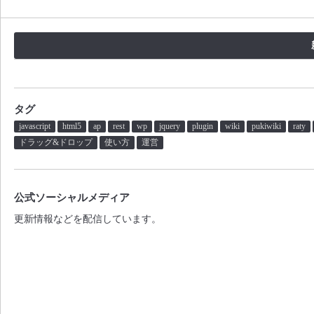
タグ
javascript
html5
ap
rest
wp
jquery
plugin
wiki
pukiwiki
raty
ドラッグ&ドロップ
使い方
運営
公式ソーシャルメディア
更新情報などを配信しています。