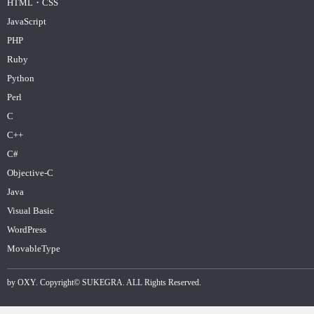
HTML・CSS
JavaScript
PHP
Ruby
Python
Perl
C
C++
C#
Objective-C
Java
Visual Basic
WordPress
MovableType
by
OXY
. Copyright©
SUKEGRA
. ALL Rights Reserved.