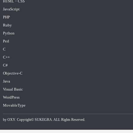
HTML・CSS
JavaScript
PHP
Ruby
Python
Perl
C
C++
C#
Objective-C
Java
Visual Basic
WordPress
MovableType
by
OXY
. Copyright©
SUKEGRA
. ALL Rights Reserved.