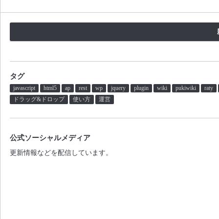
タグ
javascript
html5
ap
rest
wp
jquery
plugin
wiki
pukiwiki
raty
ドラッグ&ドロップ
使い方
運営
公式ソーシャルメディア
更新情報などを配信しています。