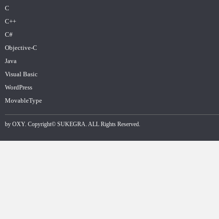
C
C++
C#
Objective-C
Java
Visual Basic
WordPress
MovableType
by
OXY
. Copyright©
SUKEGRA
. ALL Rights Reserved.