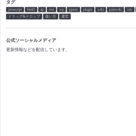
タグ
javascript
html5
ap
rest
wp
jquery
plugin
wiki
pukiwiki
raty
ドラッグ&ドロップ
使い方
運営
公式ソーシャルメディア
更新情報などを配信しています。