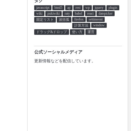
タグ
javascript
html5
ap
rest
wp
jquery
plugin
wiki
pukiwiki
raty
babel
react
datepicker
firefox
settimeout
固定リスト
波括弧
window
計算方法
ドラッグ&ドロップ
使い方
運営
公式ソーシャルメディア
更新情報などを配信しています。