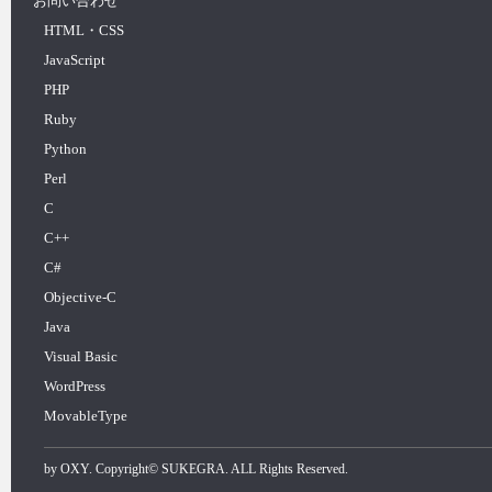
お問い合わせ
HTML・CSS
JavaScript
PHP
Ruby
Python
Perl
C
C++
C#
Objective-C
Java
Visual Basic
WordPress
MovableType
by
OXY
. Copyright©
SUKEGRA
. ALL Rights Reserved.