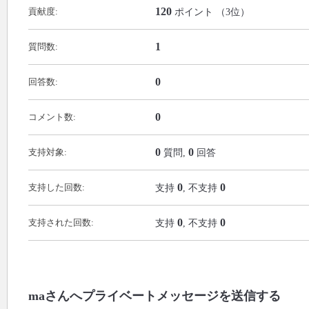
120
貢献度:
ポイント （
3
位）
1
質問数:
0
回答数:
0
コメント数:
0
0
支持対象:
質問,
回答
0
0
支持した回数:
支持
, 不支持
0
0
支持された回数:
支持
, 不支持
maさんへプライベートメッセージを送信する