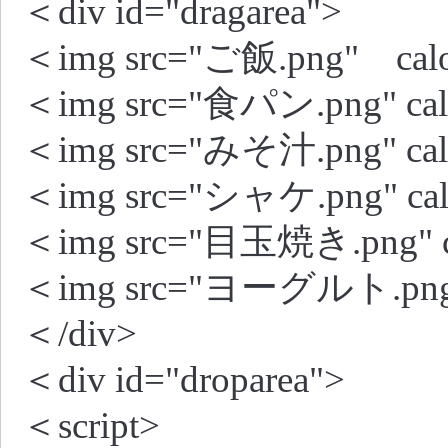
＜div id="dragarea">
＜img src="ご飯.png" calory
＜img src="食パン.png" calor
＜img src="みそ汁.png" calor
＜img src="シャケ.png" calor
＜img src="目玉焼き.png" calo
＜img src="ヨーグルト.png" ca
＜/div>
＜div id="droparea">
＜script>