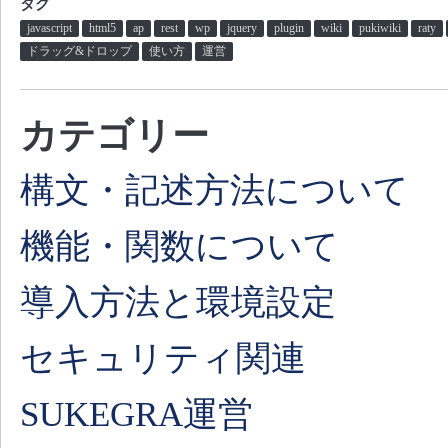
タグ
javascript
html5
ap
rest
wp
jquery
plugin
wiki
pukiwiki
raty
ドラッグ&ドロップ
使い方
運営
カテゴリー
構文・記述方法について
機能・関数について
導入方法と環境設定
セキュリティ関連
SUKEGRA運営