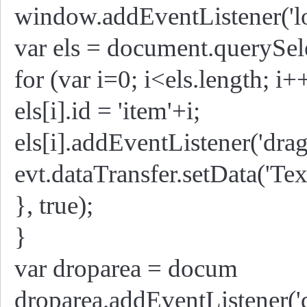
window.addEventListener('lo
var els = document.querySele
for (var i=0; i<els.length; i+
els[i].id = 'item'+i;
els[i].addEventListener('drags
evt.dataTransfer.setData('Text'
}, true);
}
var droparea = docum
droparea.addEventListener('d